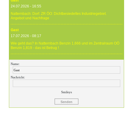
Gast
24.07.2026 - 16:55
Natternbach: Dorf. ZR ÖO: Dichtbesiedeltes Industriegebiet.
Angebot und Nachfrage
Gast
17.07.2026 - 08:17
Wie geht das? In Natternbach Benzin 1,666 und im Zentralraum OÖ
Benzin 1,819 - das ist Betrug !
Gast
Name:
17.07.2026 - 07:05
Eure Preise eher Märchenstunde :-) Vorort nix zu sehen !
Nachricht:
Gast
24.06.2026 - 20:59
Smileys
24.06.26 20.00 Uhr OMV Attnang: Der hier angegebene Dieselpreis
mit 1,699 ist aktuell ein viel höherer....
Gast
23.06.2026 - 23:24
Warum ist das Benzin noch immer so überzogenen hoch? Verteuert
es gefälligst in dem Land, das diesen sinnlosen Krieg angefangen