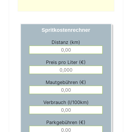
Spritkostenrechner
Distanz (km)
Preis pro Liter (€)
Mautgebühren (€)
Verbrauch (l/100km)
Parkgebühren (€)