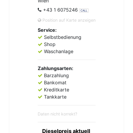
Wien
+43 1 6075246
CALL
Position auf Karte anzeigen
Service:
Selbstbedienung
Shop
Waschanlage
Zahlungsarten:
Barzahlung
Bankomat
Kreditkarte
Tankkarte
Daten nicht korrekt?
Dieselpreis aktuell