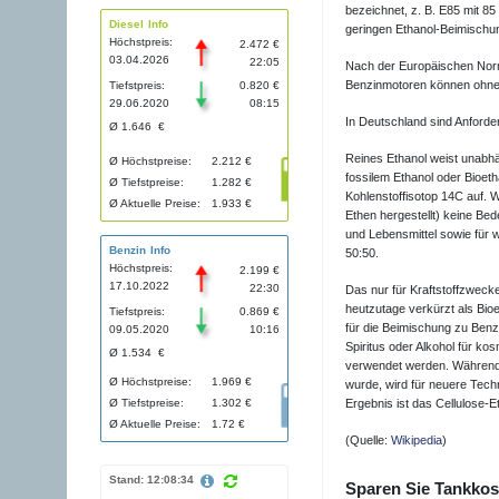
bezeichnet, z. B. E85 mit 85
Diesel Info
geringen Ethanol-Beimischun
Höchstpreis:
2.472 €
03.04.2026
22:05
Nach der Europäischen Norm
Benzinmotoren können ohne M
Tiefstpreis:
0.820 €
29.06.2020
08:15
In Deutschland sind Anforde
Ø 1.646 €
Reines Ethanol weist unabhä
Ø Höchstpreise:
2.212 €
fossilem Ethanol oder Bioeth
Ø Tiefstpreise:
1.282 €
Kohlenstoffisotop 14C auf. 
Ø Aktuelle Preise:
1.933 €
Ethen hergestellt) keine Be
und Lebensmittel sowie für 
Benzin Info
50:50.
Höchstpreis:
2.199 €
17.10.2022
22:30
Das nur für Kraftstoffzwecke
heutzutage verkürzt als Bio
Tiefstpreis:
0.869 €
für die Beimischung zu Benzi
09.05.2020
10:16
Spiritus oder Alkohol für k
Ø 1.534 €
verwendet werden. Während 
Ø Höchstpreise:
1.969 €
wurde, wird für neuere Techn
Ø Tiefstpreise:
1.302 €
Ergebnis ist das Cellulose-E
Ø Aktuelle Preise:
1.72 €
(Quelle:
Wikipedia
)
Stand: 12:08:34
Sparen Sie Tankkost