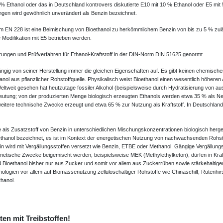
 % Ethanol oder das in Deutschland kontrovers diskutierte E10 mit 10 % Ethanol oder E5 mit 
gen wird gewöhnlich unverändert als Benzin bezeichnet.
 EN 228 ist eine Beimischung von Bioethanol zu herkömmlichem Benzin von bis zu 5 % zul
odifikation mit E5 betrieben werden.
rungen und Prüfverfahren für Ethanol-Kraftstoff in der DIN-Norm DIN 51625 genormt.
ngig von seiner Herstellung immer die gleichen Eigenschaften auf. Es gibt keinen chemisch
anol aus pflanzlicher Rohstoffquelle. Physikalisch weist Bioethanol einen wesentlich höheren 
Weltweit gesehen hat heutzutage fossiler Alkohol (beispielsweise durch Hydratisierung von
deutung; von der produzierten Menge biologisch erzeugten Ethanols werden etwa 35 % als Ne
weitere technische Zwecke erzeugt und etwa 65 % zur Nutzung als Kraftstoff. In Deutschland 
 als Zusatzstoff von Benzin in unterschiedlichen Mischungskonzentrationen biologisch herges
ethanol bezeichnet, es ist im Kontext der energetischen Nutzung von nachwachsenden Rohst
n wird mit Vergällungsstoffen versetzt wie Benzin, ETBE oder Methanol. Gängige Vergällungsm
osmetische Zwecke beigemischt werden, beispielsweise MEK (Methylethylketon), dürfen in Kraf
Bioethanol bisher nur aus Zucker und somit vor allem aus Zuckerrüben sowie stärkehalti
ologien vor allem auf Biomassenutzung zellulosehaltiger Rohstoffe wie Chinaschilf, Rutenhir
thanol.
en mit Treibstoffen!