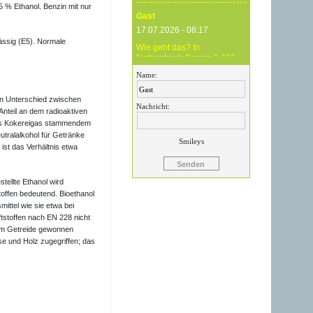
5 % Ethanol. Benzin mit nur
Gast
17.07.2026 - 08:17
ässig (E5). Normale
Wie geht das? In
Natternbach Benzin 1,666
und im Zentralraum OÖ
Name:
Benzin 1,819 - das ist
Betrug !
en Unterschied zwischen
Nachricht:
Anteil an dem radioaktiven
Gast
 aus Kokereigas stammendem
17.07.2026 - 07:05
utralalkohol für Getränke
Smileys
ist das Verhältnis etwa
Eure Preise eher
Märchenstunde :-) Vorort nix
zu sehen !
tellte Ethanol wird
offen bedeutend. Bioethanol
Gast
ittel wie sie etwa bei
24.06.2026 - 20:59
tstoffen nach EN 228 nicht
24.06.26 20.00 Uhr OMV
gem Getreide gewonnen
Attnang: Der hier
se und Holz zugegriffen; das
angegebene Dieselpreis
mit 1,699 ist aktuell ein viel
höherer....
Gast