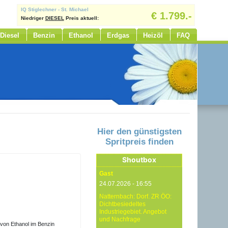
IQ Stiglechner - St. Michael
€ 1.799.-
Niedriger
DIESEL
Preis aktuell:
Turmöl Quick - Puchenau
€ 1.585.-
Diesel
Benzin
Ethanol
Erdgas
Heizöl
FAQ
Niedriger
BENZIN
Preis aktuell:
Hier den günstigsten
Spritpreis finden
Shoutbox
Gast
24.07.2026 - 16:55
Natternbach: Dorf. ZR ÖO:
Dichtbesiedeltes
Industriegebiet. Angebot
und Nachfrage
 von Ethanol im Benzin