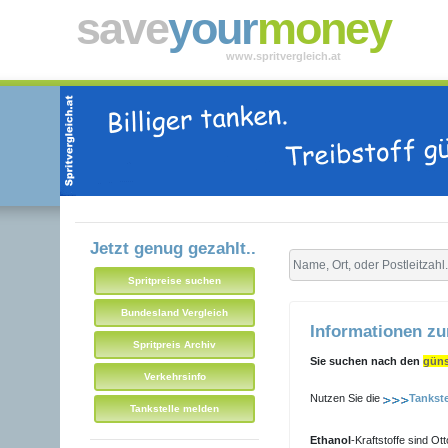
save
your
money
www.spritvergleich.at
Jetzt genug gezahlt..
Spritpreise suchen
Bundesland Vergleich
Informationen z
Spritpreis Archiv
Sie suchen nach den
güns
Verkehrsinfo
Nutzen Sie die
Tankst
Tankstelle melden
Ethanol
-Kraftstoffe sind O