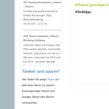
A11 Karawankentunnel, Laibach
Ethanol günstiger 
- Villach
in Höhe Karawankentunnel in
Klicktipp:
beiden Richtungen Stau,
Blockabfertigung
(09.08.2026 - 12:02:20)
A10 Tauern Autobahn, Villach
Richtung Salzburg
zwischen Eben im Pongau und
Pfarrwerfen-Werfen stockender
Verkehr, Zeitverlust von bis zu 7
Minuten, zwischen km 63,5 und
km 44,9 - gesamte aktuelle
Fahrtdauer auf dem Abschnitt
20 Minuten (Meldung
Tanken und sparen*
automatisch von ASFINAG-
Sensoren erstellt)
Hier finden Sie einige
Tipps
um
(09.08.2026 - 12:00:11)
beim Auto fahren zu sparen.
Kostengünstiger fahren und
A10 Tauern Autobahn, Villach
weniger Diesel oder Benzin
Richtung Salzburg
verbrauchen.
zwischen Eben im Pongau und
Pfarrwerfen-Werfen stockender