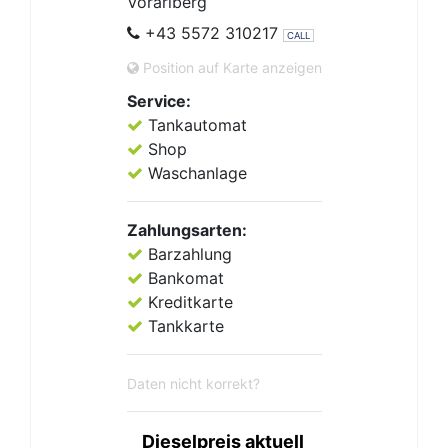
Vorarlberg
+43 5572 310217
CALL
Position auf Karte anzeigen
Service:
Tankautomat
Shop
Waschanlage
Zahlungsarten:
Barzahlung
Bankomat
Kreditkarte
Tankkarte
Daten nicht korrekt?
Dieselpreis aktuell