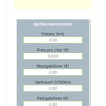
Spritkostenrechner
Distanz (km)
Preis pro Liter (€)
Mautgebühren (€)
Verbrauch (l/100km)
Parkgebühren (€)