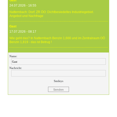
Gast
24.07.2026 - 16:55
Natternbach: Dorf. ZR ÖO: Dichtbesiedeltes Industriegebiet.
Angebot und Nachfrage
Gast
17.07.2026 - 08:17
Wie geht das? In Natternbach Benzin 1,666 und im Zentralraum OÖ
Benzin 1,819 - das ist Betrug !
Gast
Name:
17.07.2026 - 07:05
Eure Preise eher Märchenstunde :-) Vorort nix zu sehen !
Nachricht:
Gast
24.06.2026 - 20:59
Smileys
24.06.26 20.00 Uhr OMV Attnang: Der hier angegebene Dieselpreis
mit 1,699 ist aktuell ein viel höherer....
Gast
23.06.2026 - 23:24
Warum ist das Benzin noch immer so überzogenen hoch? Verteuert
es gefälligst in dem Land, das diesen sinnlosen Krieg angefangen