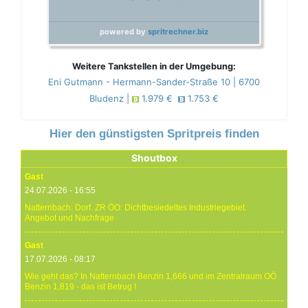
powered by
spritrechner.biz
Weitere Tankstellen in der Umgebung:
Eni Gutmann - Hermann-Sander-Straße 10 | 6700
Bludenz |
1.979 €
1.753 €
Hier den günstigsten Spritpreis finden
Shoutbox
Gast
24.07.2026 - 16:55
Natternbach: Dorf. ZR ÖO: Dichtbesiedeltes Industriegebiet.
Angebot und Nachfrage
Gast
17.07.2026 - 08:17
Wie geht das? In Natternbach Benzin 1,666 und im Zentralraum OÖ
Benzin 1,819 - das ist Betrug !