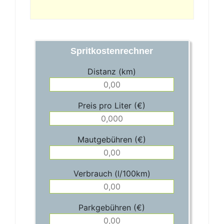
Spritkostenrechner
Distanz (km)
Preis pro Liter (€)
Mautgebühren (€)
Verbrauch (l/100km)
Parkgebühren (€)