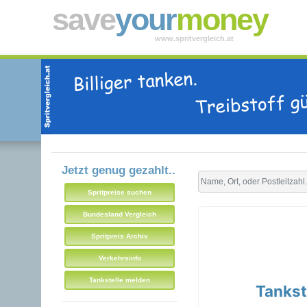
save
your
money
www.spritvergleich.at
Jetzt genug gezahlt..
Spritpreise suchen
Bundesland Vergleich
Spritpreis Archiv
Verkehrsinfo
Tankstelle melden
Tankst