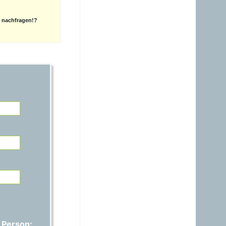
21.06.2026 - 14:54
r nachfragen!?
warum ist das Benzin noch
immer So teuer, obwohl es
nur ein Nebenprodukt der
Raffinerie ist? Verschifft ihr
es noch immer zum Nulltarif
zu den USA?A?
Gast
15.06.2026 - 17:42
Auspreisung stimmt nicht,
ich habe 1,829€ anstatt
1,689€ bezahlt..
Gast
01.06.2026 - 20:48
warum ist das Benzin noch
immer fast gleich teuer wie
Diesel, obwohl das immer
nur ein Nebenprodukt ist
und wir davon genug
haben?
Gast
 Person: