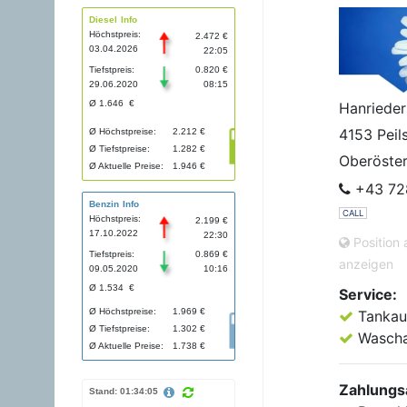
Diesel Info
Höchstpreis:
2.472 €
03.04.2026
22:05
Tiefstpreis:
0.820 €
29.06.2020
08:15
Ø 1.646 €
Hanrieder
4153 Peils
Ø Höchstpreise:
2.212 €
Ø Tiefstpreise:
1.282 €
Oberöster
Ø Aktuelle Preise:
1.946 €
+43 72
Benzin Info
CALL
Höchstpreis:
2.199 €
17.10.2022
22:30
Position 
Tiefstpreis:
0.869 €
anzeigen
09.05.2020
10:16
Ø 1.534 €
Service:
Ø Höchstpreise:
1.969 €
Tankau
Ø Tiefstpreise:
1.302 €
Wascha
Ø Aktuelle Preise:
1.738 €
Zahlungs
Stand: 01:34:05