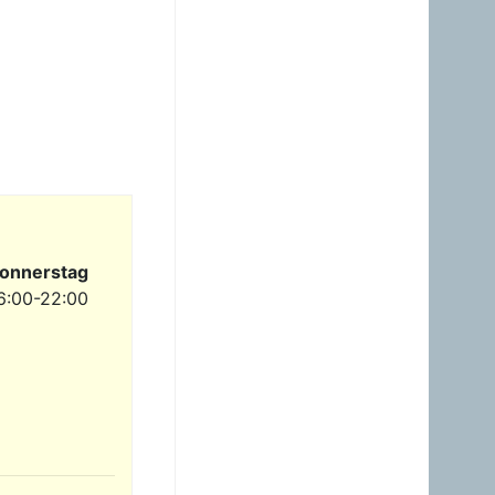
23.06.2026 - 23:24
Warum ist das Benzin noch
immer so überzogenen
hoch? Verteuert es
gefälligst in dem Land, das
diesen sinnlosen Krieg
angefangen hat!
Gast
23.06.2026 - 09:36
Benzinpreis passt
überhaupt nicht mehr
gegenüber Diesel! Hört auf
dieses Nebenprodukt an
onnerstag
die USA zu verschenken!
6:00-22:00
Gast
23.06.2026 - 08:35
zum Glück brauche ich
mein Auto nicht wirklich.
Hab heuer erst einmal
getankt. Sogar ein Pickerl
hab ich machen lassen -
keine Mängel, obwoh...
Gast