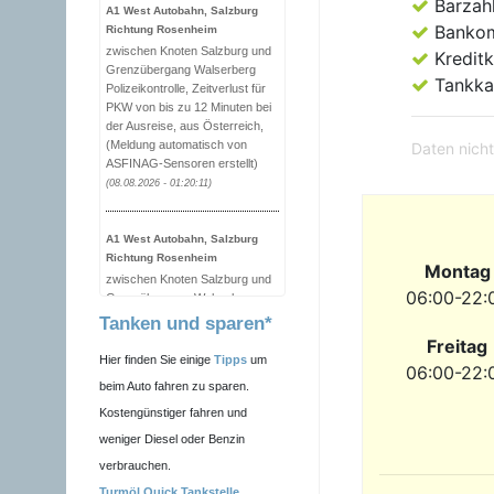
Barzah
A1 West Autobahn, Salzburg
Banko
Richtung Rosenheim
zwischen Knoten Salzburg und
Kreditk
Grenzübergang Walserberg
Tankka
Polizeikontrolle, Zeitverlust für
PKW von bis zu 12 Minuten bei
der Ausreise, aus Österreich,
(Meldung automatisch von
Daten nicht
ASFINAG-Sensoren erstellt)
(08.08.2026 - 01:20:11)
A1 West Autobahn, Salzburg
Richtung Rosenheim
Montag
zwischen Knoten Salzburg und
06:00-22:
Grenzübergang Walserberg
Polizeikontrolle, Zeitverlust für
Tanken und sparen*
PKW von bis zu 10 Minuten bei
Freitag
der Ausreise, aus Österreich,
Hier finden Sie einige
Tipps
um
06:00-22:
(Meldung automatisch von
beim Auto fahren zu sparen.
ASFINAG-Sensoren erstellt)
Kostengünstiger fahren und
(08.08.2026 - 01:10:01)
weniger Diesel oder Benzin
verbrauchen.
A1 West Autobahn, Salzburg
Richtung Rosenheim
Turmöl Quick Tankstelle