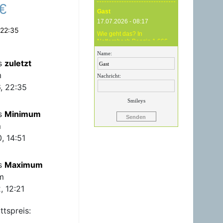
€
Gast
17.07.2026 - 08:17
 22:35
Wie geht das? In
Natternbach Benzin 1,666
und im Zentralraum OÖ
Name:
Benzin 1,819 - das ist
is
zuletzt
Betrug !
m
Nachricht:
Gast
, 22:35
17.07.2026 - 07:05
Smileys
Eure Preise eher
is
Minimum
Märchenstunde :-) Vorort nix
zu sehen !
m
, 14:51
Gast
24.06.2026 - 20:59
is
Maximum
24.06.26 20.00 Uhr OMV
Attnang: Der hier
m
angegebene Dieselpreis
mit 1,699 ist aktuell ein viel
, 12:21
höherer....
ttspreis:
Gast