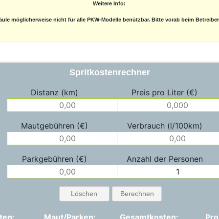
Weitere Info:
ule möglicherweise nicht für alle PKW-Modelle benützbar. Bitte vorab beim Betreibe
Spritkostenrechner
Distanz (km)
Preis pro Liter (€)
Mautgebühren (€)
Verbrauch (l/100km)
Parkgebühren (€)
Anzahl der Personen
Löschen
Berechnen
ten:
Maut/Parken:
Gesamtkosten:
Pro