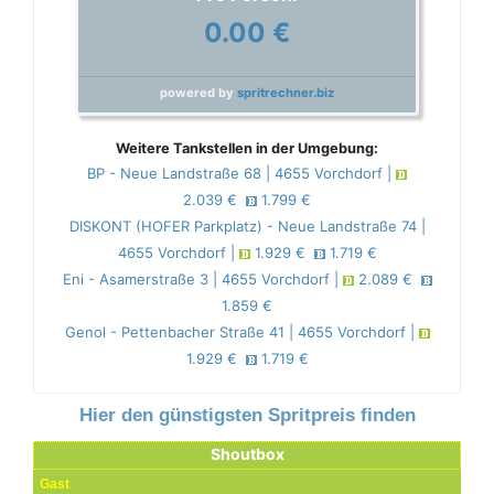
0.00 €
powered by
spritrechner.biz
Weitere Tankstellen in der Umgebung:
BP - Neue Landstraße 68 | 4655 Vorchdorf |
2.039 €
1.799 €
DISKONT (HOFER Parkplatz) - Neue Landstraße 74 |
4655 Vorchdorf |
1.929 €
1.719 €
Eni - Asamerstraße 3 | 4655 Vorchdorf |
2.089 €
1.859 €
Genol - Pettenbacher Straße 41 | 4655 Vorchdorf |
1.929 €
1.719 €
Hier den günstigsten Spritpreis finden
Shoutbox
Gast