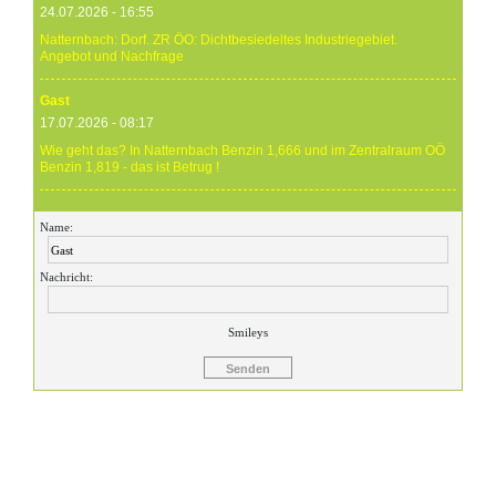
24.07.2026 - 16:55
Natternbach: Dorf. ZR ÖO: Dichtbesiedeltes Industriegebiet.
Angebot und Nachfrage
Gast
17.07.2026 - 08:17
Wie geht das? In Natternbach Benzin 1,666 und im Zentralraum OÖ
Benzin 1,819 - das ist Betrug !
Gast
Name:
17.07.2026 - 07:05
Eure Preise eher Märchenstunde :-) Vorort nix zu sehen !
Nachricht:
Gast
24.06.2026 - 20:59
Smileys
24.06.26 20.00 Uhr OMV Attnang: Der hier angegebene Dieselpreis
mit 1,699 ist aktuell ein viel höherer....
Gast
23.06.2026 - 23:24
Warum ist das Benzin noch immer so überzogenen hoch? Verteuert
es gefälligst in dem Land, das diesen sinnlosen Krieg angefangen