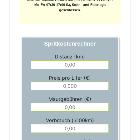
Mo-Fr: 07:30-17:00 Sa, Sonn- und Feiertags
geschlossen.
Spritkostenrechner
Distanz (km)
Preis pro Liter (€)
Mautgebühren (€)
Verbrauch (l/100km)