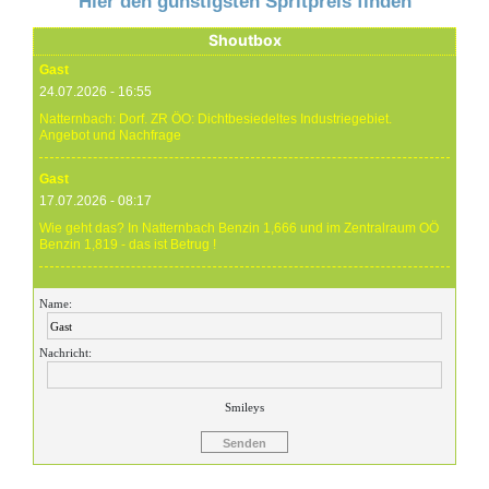
Hier den günstigsten Spritpreis finden
Shoutbox
Gast
24.07.2026 - 16:55
Natternbach: Dorf. ZR ÖO: Dichtbesiedeltes Industriegebiet.
Angebot und Nachfrage
Gast
17.07.2026 - 08:17
Wie geht das? In Natternbach Benzin 1,666 und im Zentralraum OÖ
Benzin 1,819 - das ist Betrug !
Gast
Name:
17.07.2026 - 07:05
Eure Preise eher Märchenstunde :-) Vorort nix zu sehen !
Nachricht:
Gast
24.06.2026 - 20:59
Smileys
24.06.26 20.00 Uhr OMV Attnang: Der hier angegebene Dieselpreis
mit 1,699 ist aktuell ein viel höherer....