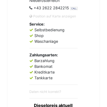
Niederösterreich
+43 2622 2842215
CALL
Position auf Karte anzeigen
Service:
Selbstbedienung
Shop
Waschanlage
Zahlungsarten:
Barzahlung
Bankomat
Kreditkarte
Tankkarte
Daten nicht korrekt?
Dieselpreis aktuell