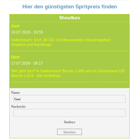
Hier den günstigsten Spritpreis finden
Shoutbox
Gast
24.07.2026 - 16:55
Natternbach: Dorf. ZR ÖO: Dichtbesiedeltes Industriegebiet.
Angebot und Nachfrage
Gast
17.07.2026 - 08:17
Wie geht das? In Natternbach Benzin 1,666 und im Zentralraum OÖ
Benzin 1,819 - das ist Betrug !
Gast
Name:
17.07.2026 - 07:05
Eure Preise eher Märchenstunde :-) Vorort nix zu sehen !
Nachricht:
Gast
24.06.2026 - 20:59
Smileys
24.06.26 20.00 Uhr OMV Attnang: Der hier angegebene Dieselpreis
mit 1,699 ist aktuell ein viel höherer....