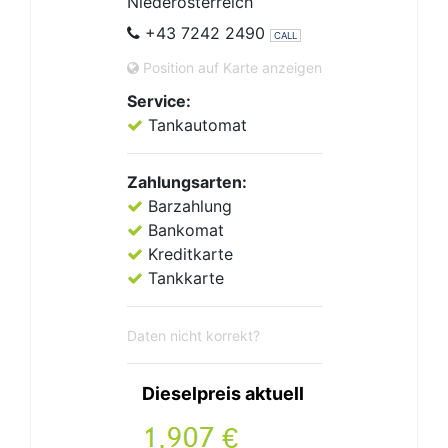
Niederösterreich
+43 7242 2490
CALL
Position auf Karte anzeigen
Service:
Tankautomat
Zahlungsarten:
Barzahlung
Bankomat
Kreditkarte
Tankkarte
Daten nicht korrekt?
Dieselpreis aktuell
.
€