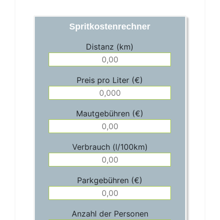
Spritkostenrechner
Distanz (km)
Preis pro Liter (€)
Mautgebühren (€)
Verbrauch (l/100km)
Parkgebühren (€)
Anzahl der Personen