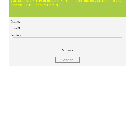
Wie geht das? In Natternbach Benzin 1,666 und im Zentralraum OÖ
Benzin 1,819 - das ist Betrug !
Gast
Name:
17.07.2026 - 07:05
Eure Preise eher Märchenstunde :-) Vorort nix zu sehen !
Nachricht:
Gast
24.06.2026 - 20:59
Smileys
24.06.26 20.00 Uhr OMV Attnang: Der hier angegebene Dieselpreis
mit 1,699 ist aktuell ein viel höherer....
Gast
23.06.2026 - 23:24
Warum ist das Benzin noch immer so überzogenen hoch? Verteuert
es gefälligst in dem Land, das diesen sinnlosen Krieg angefangen
hat!
Gast
23.06.2026 - 09:36
Benzinpreis passt überhaupt nicht mehr gegenüber Diesel! Hört auf
dieses Nebenprodukt an die USA zu verschenken!