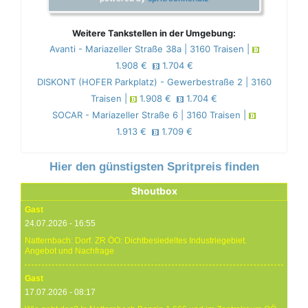
Weitere Tankstellen in der Umgebung:
Avanti - Mariazeller Straße 38a | 3160 Traisen |
1.908 €
1.704 €
DISKONT (HOFER Parkplatz) - Gewerbestraße 2 | 3160
Traisen |
1.908 €
1.704 €
SOCAR - Mariazeller Straße 6 | 3160 Traisen |
1.913 €
1.709 €
Hier den günstigsten Spritpreis finden
Shoutbox
Gast
24.07.2026 - 16:55
Natternbach: Dorf. ZR ÖO: Dichtbesiedeltes Industriegebiet.
Angebot und Nachfrage
Gast
17.07.2026 - 08:17