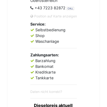
Oberösterreich
+43 7223 82872
CALL
Position auf Karte anzeigen
Service:
Selbstbedienung
Shop
Waschanlage
Zahlungsarten:
Barzahlung
Bankomat
Kreditkarte
Tankkarte
Daten nicht korrekt?
Dieselpreis aktuell