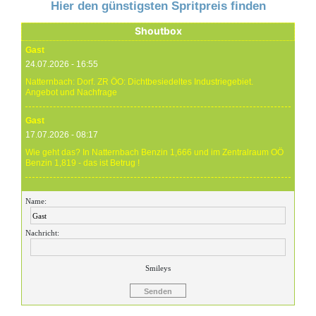
Hier den günstigsten Spritpreis finden
Shoutbox
Gast
24.07.2026 - 16:55
Natternbach: Dorf. ZR ÖO: Dichtbesiedeltes Industriegebiet.
Angebot und Nachfrage
Gast
17.07.2026 - 08:17
Wie geht das? In Natternbach Benzin 1,666 und im Zentralraum OÖ
Benzin 1,819 - das ist Betrug !
Gast
Name:
17.07.2026 - 07:05
Eure Preise eher Märchenstunde :-) Vorort nix zu sehen !
Nachricht:
Gast
24.06.2026 - 20:59
Smileys
24.06.26 20.00 Uhr OMV Attnang: Der hier angegebene Dieselpreis
mit 1,699 ist aktuell ein viel höherer....