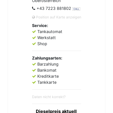
Oberösterreich
+43 7223 881802
CALL
Position auf Karte anzeigen
Service:
Tankautomat
Werkstatt
Shop
Zahlungsarten:
Barzahlung
Bankomat
Kreditkarte
Tankkarte
Daten nicht korrekt?
Dieselpreis aktuell