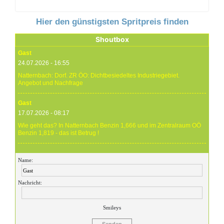
Hier den günstigsten Spritpreis finden
Shoutbox
Gast
24.07.2026 - 16:55
Natternbach: Dorf. ZR ÖO: Dichtbesiedeltes Industriegebiet.
Angebot und Nachfrage
Gast
17.07.2026 - 08:17
Wie geht das? In Natternbach Benzin 1,666 und im Zentralraum OÖ
Benzin 1,819 - das ist Betrug !
Gast
Name:
17.07.2026 - 07:05
Eure Preise eher Märchenstunde :-) Vorort nix zu sehen !
Nachricht:
Gast
24.06.2026 - 20:59
Smileys
24.06.26 20.00 Uhr OMV Attnang: Der hier angegebene Dieselpreis